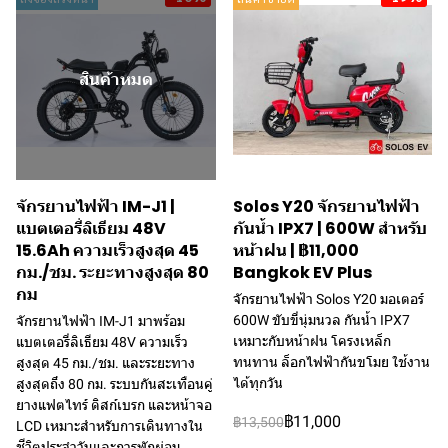
สินค้าหมด
จักรยานไฟฟ้า IM-J1 |
Solos Y20 จักรยานไฟฟ้า
แบตเตอรี่ลิเธียม 48V
กันน้ำ IPX7 | 600W สำหรับ
15.6Ah ความเร็วสูงสุด 45
หน้าฝน | ฿11,000
กม./ชม. ระยะทางสูงสุด 80
Bangkok EV Plus
กม
จักรยานไฟฟ้า Solos Y20 มอเตอร์
600W ขับขี่นุ่มนวล กันน้ำ IPX7
จักรยานไฟฟ้า IM-J1 มาพร้อม
เหมาะกับหน้าฝน โครงเหล็ก
แบตเตอรี่ลิเธียม 48V ความเร็ว
ทนทาน ล็อกไฟฟ้ากันขโมย ใช้งาน
สูงสุด 45 กม./ชม. และระยะทาง
ได้ทุกวัน
สูงสุดถึง 80 กม. ระบบกันสะเทือนคู่
ยางแฟตไทร์ ดิสก์เบรก และหน้าจอ
฿11,000
฿13,500
LCD เหมาะสำหรับการเดินทางใน
ชีวิตประจำวันและการพักผ่อน