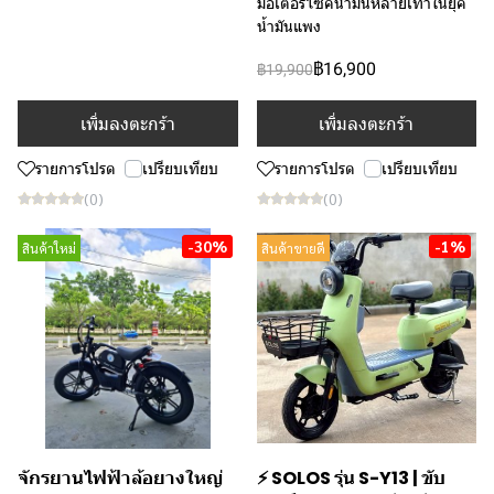
มอเตอร์ไซค์น้ำมันหลายเท่าในยุค
น้ำมันแพง
฿16,900
฿19,900
เพิ่มลงตะกร้า
เพิ่มลงตะกร้า
รายการโปรด
เปรียบเทียบ
รายการโปรด
เปรียบเทียบ
(0)
(0)
-30%
-1%
สินค้าใหม่
สินค้าขายดี
จักรยานไฟฟ้าล้อยางใหญ่
⚡ SOLOS รุ่น S-Y13 | ขับ