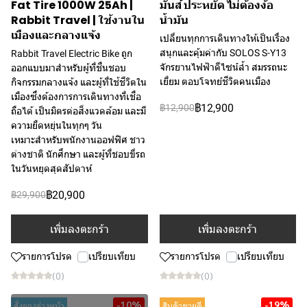
Fat Tire 1000W 25Ah |
มันส์ ประหยัด ไม่ต้องง้อ
Rabbit Travel | ใช้งานใน
น้ำมัน
เมืองและกลางแจ้ง
เปลี่ยนทุกการเดินทางให้เป็นเรื่อง
สนุกและคุ้มค่ากับ SOLOS S-Y13
Rabbit Travel Electric Bike ถูก
จักรยานไฟฟ้าดีไซน์ล้ำ สมรรถนะ
ออกแบบมาสำหรับผู้ที่ชื่นชอบ
เยี่ยม ตอบโจทย์ชีวิตคนเมือง
กิจกรรมกลางแจ้ง และผู้ที่ใช้ชีวิตใน
เมืองซึ่งต้องการการเดินทางที่เชื่อ
฿12,900
฿12,900
ถือได้ เป็นมิตรต่อสิ่งแวดล้อม และมี
ความยืดหยุ่นในทุกๆ วัน
เหมาะสำหรับพนักงานออฟฟิศ ชาว
ต่างชาติ นักศึกษา และผู้ที่ชอบขี่รถ
ในวันหยุดสุดสัปดาห์
฿20,900
฿29,900
เพิ่มลงตะกร้า
เพิ่มลงตะกร้า
รายการโปรด
เปรียบเทียบ
รายการโปรด
เปรียบเทียบ
(0)
(0)
-10%
-19%
สั่งจองล่วงหน้า
สินค้าขายดี