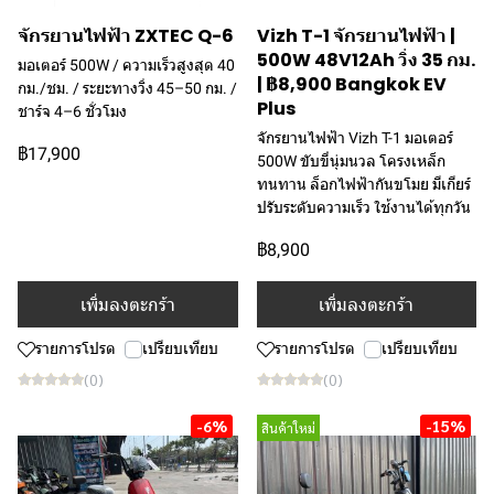
จักรยานไฟฟ้า ZXTEC Q-6
Vizh T-1 จักรยานไฟฟ้า |
500W 48V12Ah วิ่ง 35 กม.
มอเตอร์ 500W / ความเร็วสูงสุด 40
| ฿8,900 Bangkok EV
กม./ชม. / ระยะทางวิ่ง 45–50 กม. /
Plus
ชาร์จ 4–6 ชั่วโมง
จักรยานไฟฟ้า Vizh T-1 มอเตอร์
฿17,900
500W ขับขี่นุ่มนวล โครงเหล็ก
ทนทาน ล็อกไฟฟ้ากันขโมย มีเกียร์
ปรับระดับความเร็ว ใช้งานได้ทุกวัน
฿8,900
เพิ่มลงตะกร้า
เพิ่มลงตะกร้า
รายการโปรด
เปรียบเทียบ
รายการโปรด
เปรียบเทียบ
(0)
(0)
-6%
-15%
สินค้าใหม่