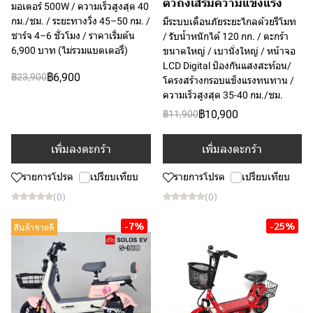
ตัวถังเสริมความแข็งแรง
มอเตอร์ 500W / ความเร็วสูงสุด 40
กม./ชม. / ระยะทางวิ่ง 45–50 กม. /
มีระบบเตือนภัยระยะไกลด้วยรีโมท
ชาร์จ 4–6 ชั่วโมง / ราคาเริ่มต้น
/ รับน้ำหนักได้ 120 กก. / ตะกร้า
6,900 บาท (ไม่รวมแบตเตอรี่)
ขนาดใหญ่ / เบานั่งใหญ่ / หน้าจอ
LCD Digital ป้องกันแสงสะท้อน/
฿6,900
฿23,900
โครงสร้างกรอบแข็งแรงทนทาน /
ความเร็วสูงสุด 35-40 กม./ชม.
฿10,900
฿11,900
เพิ่มลงตะกร้า
เพิ่มลงตะกร้า
รายการโปรด
เปรียบเทียบ
รายการโปรด
เปรียบเทียบ
(0)
(0)
-7%
-25%
สินค้าขายดี