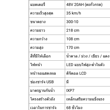
แบตเตอรี่
48V 20AH (ตะกั่วกรด)
ความเร็วสูงสุด
35 km/h
ขนาดยาง
300-10
ความยาว
218 cm
ความกว้าง
108 cm
ความสูง
170 cm
สีที่มีให้เลือก
น้ำตาล / ม่วง / เขียว / แดง
ไฟหน้า
LED แบบไฟสูง-ต่ำในตัว
หน้าจอแสดงผล
ดิจิตอล LCD
ช่องชาร์จ USB
มี
มาตรฐานกันน้ำ
IXP7
โครงสร้างตัวถัง
เหล็กเสริมความแข็งแรง
เวลาในการชาร์จ
68 ชั่วโมง