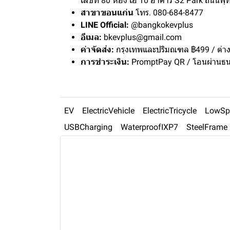
เลขที่ 80 ห้อง เอ 10 อาคาร S2 Park ถน
สาขาขอนแก่น
โทร. 080-684-8477
LINE Official:
@bangkokevplus
อีเมล:
bkevplus@gmail.com
ค่าจัดส่ง:
กรุงเทพและปริมณฑล ฿499 / ต่า
การชำระเงิน:
PromptPay QR / โอนผ่านธ
EV
ElectricVehicle
ElectricTricycle
LowSp
USBCharging
WaterproofIXP7
SteelFrame