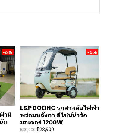
-6%
-6%
L&P BOEING รถสามล้อไฟฟ้า
้ามี
พร้อมหลังคา ดีไซน์น่ารัก
นัก
มอเตอร์ 1200W
฿28,900
฿30,900