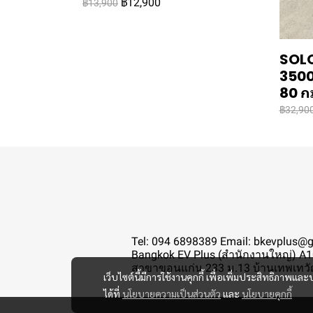
฿12,900
฿13,900
SOLO
3500W
80 ก
฿32,90
Tel: 094 6898389 Email: bkevplus@
Bangkok EV Plus (สำนักงานใหญ่) A10
สาขาขอนแก่น 233 ม.13 บ้านเทพเทวัญ
เว็บไซต์นี้มีการใช้งานคุกกี้ เพื่อเพิ่มประสิทธิภาพ
ได้ที่
นโยบายความเป็นส่วนตัว
และ
นโยบายคุกกี้