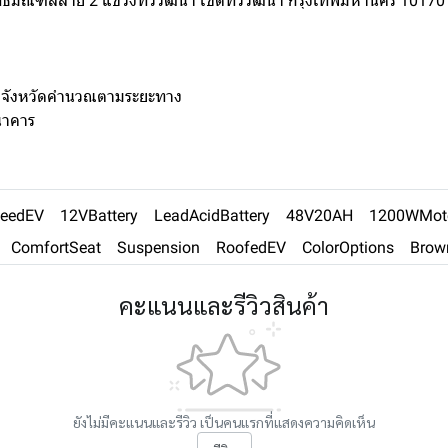
นพุทธมณฑลสาย 2 แขวงทวีวัฒนา เขตทวีวัฒนา กรุงเทพมหานคร 1017
งจังหวัดคำนวณตามระยะทาง
นาคาร
eedEV
12VBattery
LeadAcidBattery
48V20AH
1200WMot
ComfortSeat
Suspension
RoofedEV
ColorOptions
Brow
คะแนนและรีวิวสินค้า
ยังไม่มีคะแนนและรีวิว เป็นคนแรกที่แสดงความคิดเห็น