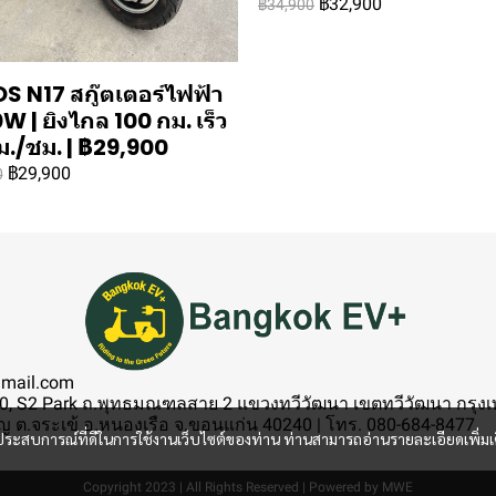
฿32,900
฿34,900
S N17 สกู๊ตเตอร์ไฟฟ้า
 | ยิงไกล 100 กม. เร็ว
ม./ชม. | ฿29,900
฿29,900
0
gmail.com
, S2 Park ถ.พุทธมณฑลสาย 2 แขวงทวีวัฒนา เขตทวีวัฒนา กรุงเทพ
 ต.จระเข้ อ.หนองเรือ จ.ขอนแก่น 40240 | โทร. 080-684-8477
และประสบการณ์ที่ดีในการใช้งานเว็บไซต์ของท่าน ท่านสามารถอ่านรายละเอียดเพิ่มเ
Copyright 2023 | All Rights Reserved | Powered by MWE