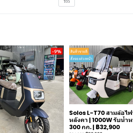
รีวิว
-9%
สินค้าขายดี
สั่งจองล่วงหน้า
Solos L-T70 สามล้อไฟฟ
หลังคา | 1000W รับน้ำห
300 กก. | ฿32,900