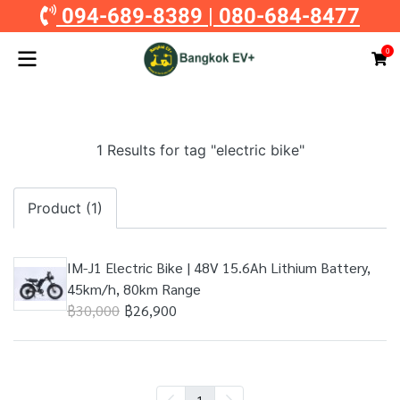
094-689-8389
|
080-684-8477
0
1 Results for tag "electric bike"
Product (1)
IM-J1 Electric Bike | 48V 15.6Ah Lithium Battery,
45km/h, 80km Range
฿30,000
฿26,900
1